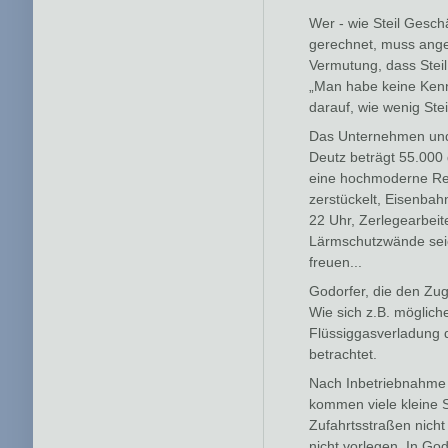
Wer - wie Steil Gesch
gerechnet, muss anges
Vermutung, dass Steil 
„Man habe keine Kennt
darauf, wie wenig Ste
Das Unternehmen und 
Deutz beträgt 55.000 
eine hochmoderne Rec
zerstückelt, Eisenbah
22 Uhr, Zerlegearbeit
Lärmschutzwände seien
freuen...
Godorfer, die den Zu
Wie sich z.B. möglic
Flüssiggasverladung da
betrachtet.
Nach Inbetriebnahme w
kommen viele kleine S
Zufahrtsstraßen nicht
nicht vorlegen. In God