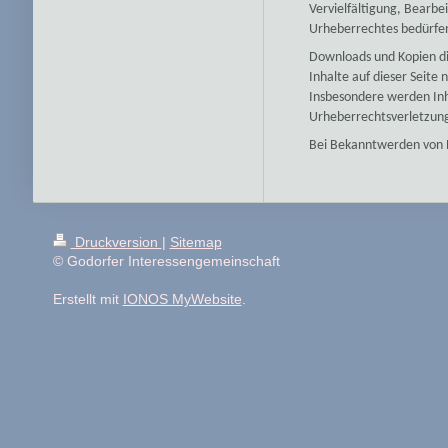
Vervielfältigung, Bearb
Urheberrechtes bedürfen 
Downloads und Kopien die
Inhalte auf dieser Seite
Insbesondere werden Inha
Urheberrechtsverletzun
Bei Bekanntwerden von 
Druckversion
|
Sitemap
© Godorfer Interessengemeinschaft
Erstellt mit
IONOS MyWebsite
.