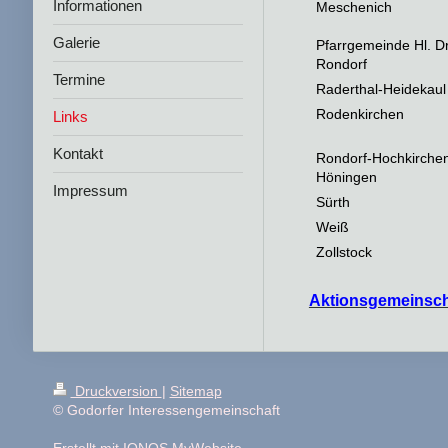
Informationen
Meschenich
Galerie
Pfarrgemeinde Hl. D
Rondorf
Termine
Raderthal-Heidekaul
Rodenkirchen
Links
Kontakt
Rondorf-Hochkirche
Höningen
Impressum
Sürth
Weiß
Zollstock
Aktionsgemeinsch
Druckversion
|
Sitemap
© Godorfer Interessengemeinschaft