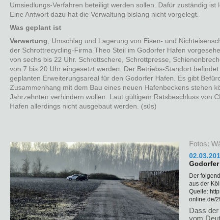
Umsiedlungs-Verfahren beteiligt werden sollen. Dafür zuständig ist l
Eine Antwort dazu hat die Verwaltung bislang nicht vorgelegt.
Was geplant ist
Verwertung
, Umschlag und Lagerung von Eisen- und Nichteisensch
der Schrottrecycling-Firma Theo Steil im Godorfer Hafen vorgesehe
von sechs bis 22 Uhr. Schrottschere, Schrottpresse, Schienenbrec
von 7 bis 20 Uhr eingesetzt werden. Der Betriebs-Standort befinde
geplanten Erweiterungsareal für den Godorfer Hafen. Es gibt Befür
Zusammenhang mit dem Bau eines neuen Hafenbeckens stehen kön
Jahrzehnten verhindern wollen. Laut gültigem Ratsbeschluss von 
Hafen allerdings nicht ausgebaut werden. (süs)
Fotos: W
02.03.201
Godorfer
Der folgen
aus der Kö
Quelle: htt
online.de/
Dass der 
vom Deut