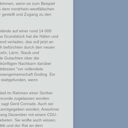
 können, wenn es zum Beispiel
ß dem nordrhein-westfälischen
r gestellt und Zugang zu den
gelände auf einer rund 14 000
as Grundstück hat die Häfen und
d verladen, das soll jetzt an
rth befürchten durch den neuen
kehr, Lärm, Staub und
de Gutachten über die
zukünftigen Nachbarn darüber
ttdessen "vor vollendete
ressengemeinschaft Goding. Ein
g stattgefunden, wenn
Steil im Rahmen einer Sürther
nsrunde zugelassen worden.
 sagt Gerd Conrads. Auch sei
 bekanntgegeben worden; Anwohner
Anfang Dezember mit einem CDU-
beten. Sie wollte auch wissen,
litik und der Rat an dem