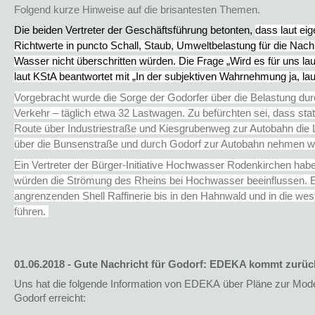
Folgend kurze Hinweise auf die brisantesten Themen.
Die beiden Vertreter der Geschäftsführung betonten,
dass laut ei
Richtwerte in puncto Schall, Staub, Umweltbelastung für die Nachb
Wasser nicht überschritten würden. Die Frage „Wird es für uns la
laut KStA beantwortet mit „In der subjektiven Wahrnehmung ja, la
Vorgebracht wurde die Sorge der Godorfer über die Belastung du
Verkehr – täglich etwa 32 Lastwagen. Zu befürchten sei, dass sta
Route über Industriestraße und Kiesgrubenweg zur Autobahn die
über die Bunsenstraße und durch Godorf zur Autobahn nehmen w
Ein Vertreter der Bürger-Initiative Hochwasser Rodenkirchen habe
würden die Strömung des Rheins bei Hochwasser beeinflussen. E
angrenzenden Shell Raffinerie bis in den Hahnwald und in die wes
führen.
01.06.2018 - Gute Nachricht für Godorf: EDEKA kommt zurüc
Uns hat die folgende Information von EDEKA
über Pläne zur Mode
Godorf erreicht: