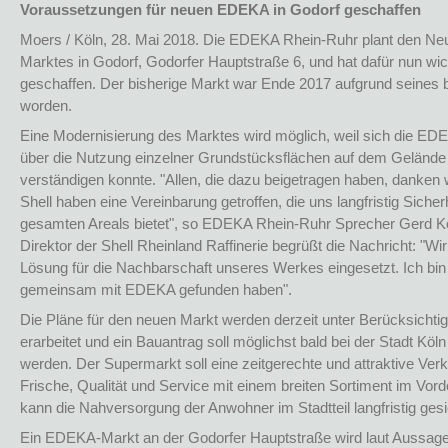
Voraussetzungen für neuen EDEKA in Godorf geschaffen
Moers / Köln, 28. Mai 2018. Die EDEKA Rhein-Ruhr plant den 
Marktes in Godorf, Godorfer Hauptstraße 6, und hat dafür nun w
geschaffen. Der bisherige Markt war Ende 2017 aufgrund seines
worden.
Eine Modernisierung des Marktes wird möglich, weil sich die E
über die Nutzung einzelner Grundstücksflächen auf dem Gelände
verständigen konnte. "Allen, die dazu beigetragen haben, danke
Shell haben eine Vereinbarung getroffen, die uns langfristig Sicher
gesamten Areals bietet", so EDEKA Rhein-Ruhr Sprecher Gerd K
Direktor der Shell Rheinland Raffinerie begrüßt die Nachricht: "Wi
Lösung für die Nachbarschaft unseres Werkes eingesetzt. Ich bin 
gemeinsam mit EDEKA gefunden haben".
Die Pläne für den neuen Markt werden derzeit unter Berücksichti
erarbeitet und ein Bauantrag soll möglichst bald bei der Stadt Kö
werden. Der Supermarkt soll eine zeitgerechte und attraktive Verk
Frische, Qualität und Service mit einem breiten Sortiment im Vo
kann die Nahversorgung der Anwohner im Stadtteil langfristig ges
Ein EDEKA-Markt an der Godorfer Hauptstraße wird laut Aussag