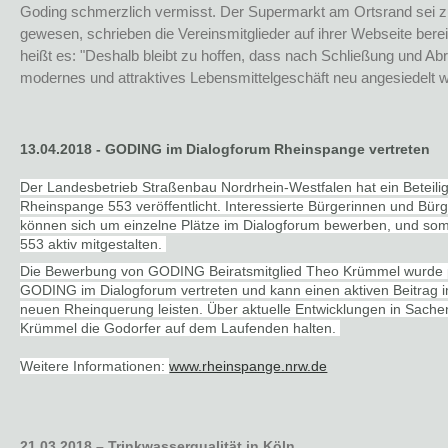
Goding schmerzlich vermisst. Der Supermarkt am Ortsrand sei z
gewesen, schrieben die Vereinsmitglieder auf ihrer Webseite ber
heißt es: "Deshalb bleibt zu hoffen, dass nach Schließung und Abri
modernes und attraktives Lebensmittelgeschäft neu angesiedelt w
13.04.2018 - GODING im Dialogforum Rheinspange vertreten
Der Landesbetrieb Straßenbau Nordrhein-Westfalen hat ein Beteili
Rheinspange 553 veröffentlicht. Interessierte Bürgerinnen und B
können sich um einzelne Plätze im Dialogforum bewerben, und som
553 aktiv mitgestalten.
Die Bewerbung von GODING Beiratsmitglied Theo Krümmel wurde pos
GODING im Dialogforum vertreten und kann einen aktiven Beitrag i
neuen Rheinquerung leisten. Über aktuelle Entwicklungen in Sach
Krümmel die Godorfer auf dem Laufenden halten.
Weitere Informationen:
www.rheinspange.nrw.de
21.03.2018 – Trinkwasserqualität in Köln