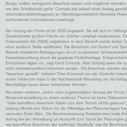
Bürger sollten wenigstens Bescheid wissen und möglichst mitreden
um den Schallschutz gehe. Conrads hat aktuell einen Antrag gemä
Informationsfreiheitsgesetz an Oberbürgermeisterin Henriette Reke
vorhandenen Informationen beantragt.
Der Umzug der Firma ist für 2020 angepeilt. Sie will sich im Hafen
Quadratmeter großen Fläche am Sürther Leinpfad niederlassen. D
Güterverkehr AG (HGK) angeboten. In dem Bereich wurde bisher San
einer anderen Stelle stattfinden. Die Bewohner von Godorf und Sü
Betrieb erhebliche Belästigungen durch zusätzlichen Schwerlastver
Dauerbeleuchtung durch die geplante Flutlichtanlage. Entsprechen
Emissionen lägen vor, sagt Gerd Conrads. Aber bislang seien die 
nicht zufriedenstellend informiert worden. Die Anwohner würden sta
Tatsachen gestellt", kritisiert Theo Krümmel von der Godorfer Inte
erster Infotermin habe in der Nachbarstadt Wesseling am Vormitta
Berufstätige kaum daran teilnehmen könnten.
Bei einem weiteren, vorher nicht angekündigten Vortrag der Firma 
Bürgerveranstaltung zu einem anderen Thema sei keine Diskussio
"Viele betroffene Anwohner haben von dem Termin nichts gewusst",
bislang offiziell kein Datum für die Offenlage der Planunterlagen
vermuten Ende März. Die Bezirksvertretung Rodenkirchen hatte 
Antrag bei der Verwaltung um Auskunft zum Stand der Planungen ge
wie betroffene Anwohner der südlichen Stadtteile, wie die Bezirkspo