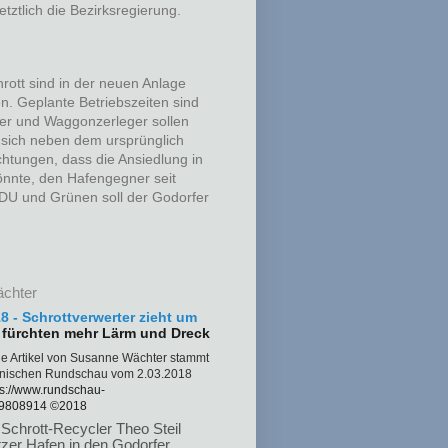
etztlich die Bezirksregierung.
rott sind in der neuen Anlage
n. Geplante Betriebszeiten sind
her und Waggonzerleger sollen
t sich neben dem ursprünglich
chtungen, dass die Ansiedlung in
nte, den Hafengegner seit
CDU und Grünen soll der Godorfer
ächter
8 - Schrottverwerter zieht um
 fürchten mehr Lärm und Dreck
de Artikel von Susanne Wächter stammt
lnischen Rundschau vom 2.03.2018
ps://www.rundschau-
29808914 ©2018
Schrott-Recycler Theo Steil
zer Hafen in den Godorfer