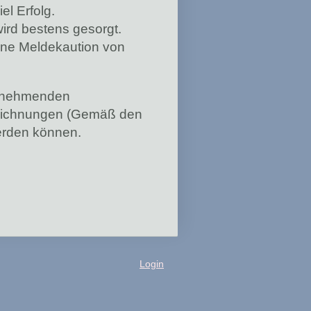
l Erfolg.
wird bestens gesorgt.
ine Meldekaution von
eilnehmenden
zeichnungen (Gemäß den
werden können.
Login